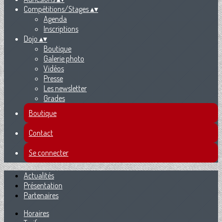
Compétitions/Stages
▴
▾
Agenda
Inscriptions
Dojo
▴
▾
Boutique
Galerie photo
Vidéos
Presse
Les newsletter
Grades
Boutique
Contact
Se connecter
Actualités
Présentation
Partenaires
Horaires