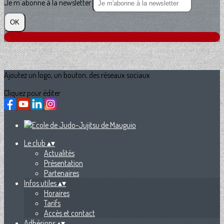
Je m'abonne à la newsletter
OK
Ajoutez un logo, un bouton, des réseaux sociaux
Cliquez pour éditer
Le club
▴
▾
Actualités
Présentation
Partenaires
Infos utiles
▴
▾
Horaires
Tarifs
Accès et contact
Adhésions
▴
▾