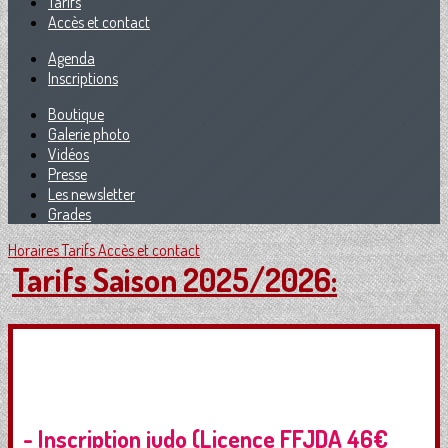
Tarifs
Accès et contact
Agenda
Inscriptions
Boutique
Galerie photo
Vidéos
Presse
Les newsletter
Grades
Horaires
Tarifs
Accès et contact
Tarifs Saison 2025/2026:
- Inscription judo (Licence FFJDA 46€