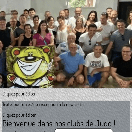
Exporter les lignes sélectionnées
Exporter toutes les colonnes
Exporter uniquement les colonnes affichées
Menu
<
>
Horaires
Tarifs
Accès et contact
?>
Images de la page d'accueil
Cliquez pour éditer
Texte, bouton et/ou inscription à la newsletter
Cliquez pour éditer
Bienvenue dans nos clubs de Judo !